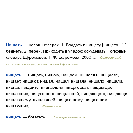
Нищать
— несов. неперех. 1. Впадать в нищету [нищета I 1.];
беднеть. 2. перен. Приходить в упадок; оскудевать. Толковый
словарь Ефремовой. Т. Ф. Ефремова. 2000 …
Современный
толковый словарь русского языка Ефремовой
нищать
— нищать, нищаю, нищаем, нищаешь, нищаете,
нищает, нищают, нищая, нищал, нищала, нищало, нищали,
нищай, нищайте, нищающий, нищающая, нищающее,
нищающие, нищающего, нищающей, нищающего, нищающих,
нищающему, нищающей, нищающему, нищающим,
нищающий,… …
Формы слов
нищать
— богатеть …
Словарь антонимов