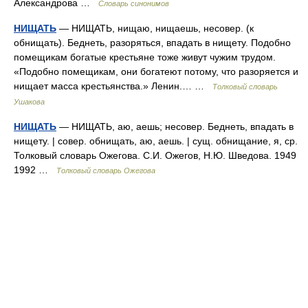
Александрова …
Словарь синонимов
НИЩАТЬ
— НИЩАТЬ, нищаю, нищаешь, несовер. (к
обнищать). Беднеть, разоряться, впадать в нищету. Подобно
помещикам богатые крестьяне тоже живут чужим трудом.
«Подобно помещикам, они богатеют потому, что разоряется и
нищает масса крестьянства.» Ленин.… …
Толковый словарь
Ушакова
НИЩАТЬ
— НИЩАТЬ, аю, аешь; несовер. Беднеть, впадать в
нищету. | совер. обнищать, аю, аешь. | сущ. обнищание, я, ср.
Толковый словарь Ожегова. С.И. Ожегов, Н.Ю. Шведова. 1949
1992 …
Толковый словарь Ожегова