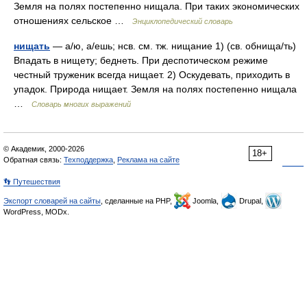
Земля на полях постепенно нищала. При таких экономических
отношениях сельское …
Энциклопедический словарь
нищать
— а/ю, а/ешь; нсв. см. тж. нищание 1) (св. обнища/ть)
Впадать в нищету; беднеть. При деспотическом режиме
честный труженик всегда нищает. 2) Оскудевать, приходить в
упадок. Природа нищает. Земля на полях постепенно нищала
…
Словарь многих выражений
© Академик, 2000-2026
18+
Обратная связь:
Техподдержка
,
Реклама на сайте
👣 Путешествия
Экспорт словарей на сайты
, сделанные на PHP,
Joomla,
Drupal,
WordPress, MODx.