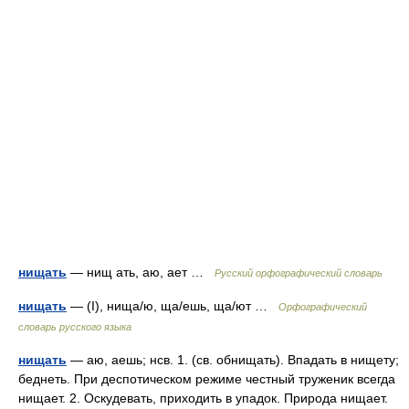
нищать
— нищ ать, аю, ает …
Русский орфографический словарь
нищать
— (I), нища/ю, ща/ешь, ща/ют …
Орфографический
словарь русского языка
нищать
— аю, аешь; нсв. 1. (св. обнищать). Впадать в нищету;
беднеть. При деспотическом режиме честный труженик всегда
нищает. 2. Оскудевать, приходить в упадок. Природа нищает.